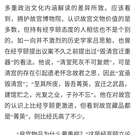
多重政治文化内涵解读的差异所致。应该看
到，拥护故宫博物院、认识故宫文物价值的是
多数，但持有经亨颐态度的人相信也不是个别
的。如一向并不激烈的历史学家吕思勉，也曾
在经亨颐提出议案不久之前提出过“毁清宫迁重
器”的看法。他说，“清室死灰不可复燃”，可是
清宫的存在引起遗老怀念故君之思，因此“宜亟
毁清宫”；“至其所庋，皆吾菁英，宜迀之武昌，
建馆贮之，光复之业，子孙不忘”。他在对故宫
的认识上比经亨颐更激进，但看到故宫藏品都
是“菁英”，则比经氏高了不少。
“皇宫物品为什么要重视？”这是经亨颐立论