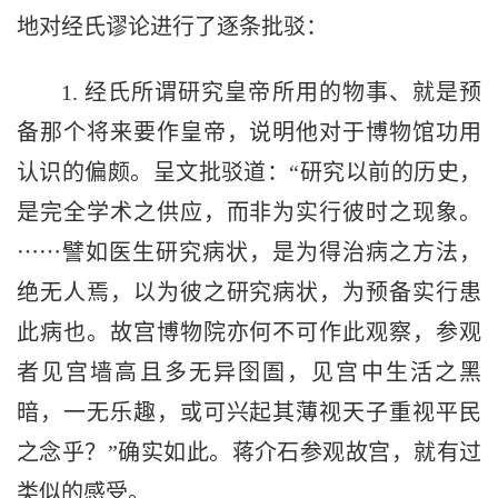
地对经氏谬论进行了逐条批驳：
1. 经氏所谓研究皇帝所用的物事、就是预
备那个将来要作皇帝，说明他对于博物馆功用
认识的偏颇。呈文批驳道：“研究以前的历史，
是完全学术之供应，而非为实行彼时之现象。
⋯⋯譬如医生研究病状，是为得治病之方法，
绝无人焉，以为彼之研究病状，为预备实行患
此病也。故宫博物院亦何不可作此观察，参观
者见宫墙高且多无异囹圄，见宫中生活之黑
暗，一无乐趣，或可兴起其薄视天子重视平民
之念乎？”确实如此。蒋介石参观故宫，就有过
类似的感受。