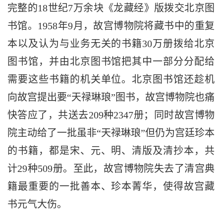
完整的18世纪7万余块《龙藏经》版拨交北京图
书馆。1958年9月，故宫博物院将藏书中的重复
本以及认为与业务无关的书籍30万册拨给北京
图书馆，并由北京图书馆把其中一部分分配给
需要这些书籍的机关单位。北京图书馆还趁机
向故宫提出要“天禄琳琅”图书，故宫博物院也痛
快答应了，共送去209种2347册；同时故宫博物
院主动给了一批虽非“天禄琳琅”但仍为宫廷珍本
的书籍，都是宋、元、明、清版及清抄本，共
计29种509册。至此，故宫博物院失去了清宫典
籍最重要的一批善本、珍本菁华，使得故宫藏
书元气大伤。