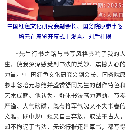
中国红色文化研究会副会长、国务院原参事忽
培元在展览开幕式上发言。刘后柱摄
“先生行书之路与书写风格影响了我的人
生，使我深深感受到书法的美妙、震撼人心的
力量。”中国红色文化研究会副会长、国务院原
参事忽培元总结并盛赞舒同先生的创作特色和
艺术成就。他认为，舒体书法笔力遒劲、节奏
严谨、大气磅礴，既有将军气魄又不失书卷的
文雅，既中规中矩又自由奔放，取法于古人，
却不拘泥于古法，无论行楷还是草书，都写得