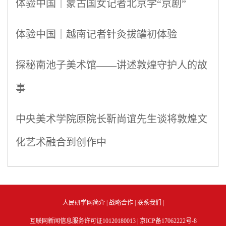
体验中国｜蒙古国女记者北京学“京剧”
体验中国｜越南记者针灸拔罐初体验
探秘南池子美术馆——讲述敦煌守护人的故
事
中央美术学院原院长靳尚谊先生谈将敦煌文
化艺术融合到创作中
人民研学网简介
|
战略合作
|
联系我们
|
互联网新闻信息服务许可证10120180013 |
京ICP备17062222号-8