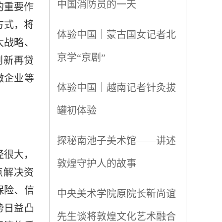
中国消防员的一天
的重要作
方式，将
体验中国｜蒙古国女记者北
大战略、
京学“京剧”
创新再贷
微企业等
体验中国｜越南记者针灸拔
罐初体验
探秘南池子美术馆——讲述
经很大，
敦煌守护人的故事
点解决资
保险、信
中央美术学院原院长靳尚谊
势日益凸
先生谈将敦煌文化艺术融合