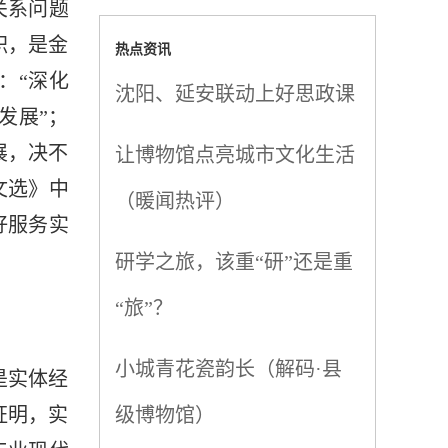
关系问题
职，是金
热点资讯
：“深化
沈阳、延安联动上好思政课
发展”；
展，决不
让博物馆点亮城市文化生活
文选》中
（暖闻热评）
好服务实
研学之旅，该重“研”还是重
“旅”？
小城青花瓷韵长（解码·县
是实体经
证明，实
级博物馆）