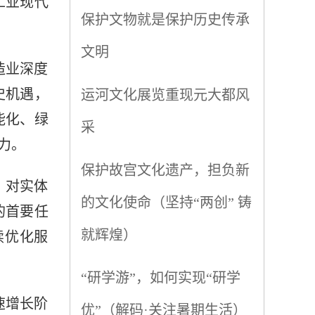
工业现代
保护文物就是保护历史传承
文明
造业深度
史机遇，
运河文化展览重现元大都风
能化、绿
采
力。
保护故宫文化遗产，担负新
，对实体
的文化使命（坚持“两创” 铸
的首要任
就辉煌）
续优化服
“研学游”，如何实现“研学
速增长阶
优”（解码·关注暑期生活）