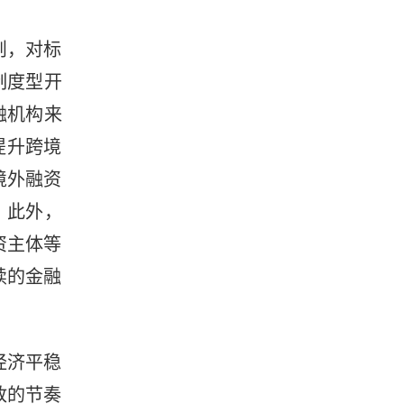
则，对标
制度型开
融机构来
提升跨境
境外融资
。此外，
资主体等
续的金融
经济平稳
放的节奏