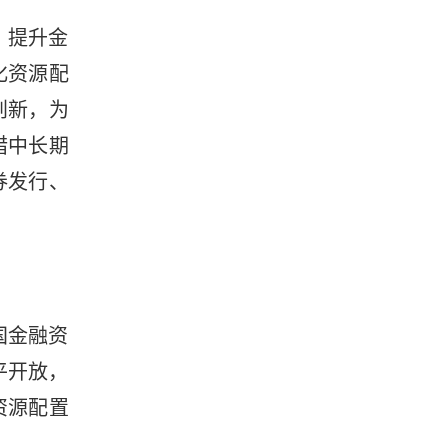
，提升金
化资源配
创新，为
措中长期
券发行、
国金融资
平开放，
资源配置