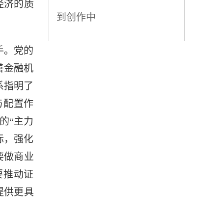
经济的质
到创作中
手。党的
善金融机
系指明了
与配置作
的“主力
际，强化
要做商业
要推动证
提供更具