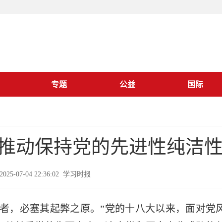
专题
公益
国际
推动保持党的先进性纯洁
025-07-04 22:36:02 学习时报
弊者，必塞其起弊之原。”党的十八大以来，面对党