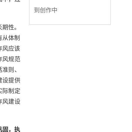
到创作中
长期性。
有从体制
作风应该
作风规范
活准则、
建设提供
实际制定
作风建设
巩固，执