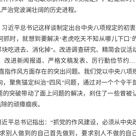
从严治党波澜壮阔的历史进程。
。习近平总书记这样谈制定出台中央八项规定的初衷
何抓时，就想到要解决‘老虎吃天不知从哪儿下口’
那块吃进去、消化掉”。改进调查研究、精简会议活
、改进新闻报道、严格文稿发表、厉行勤俭节约…
，直指作风方面存在的突出问题。我们党以中央八项
向，聚焦锚定纠治“四风”问题，通过对一个个令干
题的突破带动了面上问题的解决，刹住了一些曾被
祛除的顽瘴痼疾。
习近平总书记指出：“抓党的作风建设，必须从中央
求别人做到的自己首先做到，要求别人不做的自