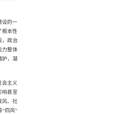
建设的一
了根本性
设，政治
能力整体
拥护，凝
社会主义
影响甚至
政风、社
“四风”