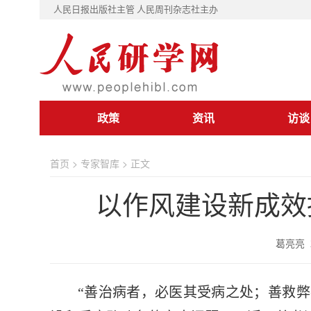
人民日报出版社主管 人民周刊杂志社主办
政策
资讯
访谈
首页
>
专家智库
> 正文
以作风建设新成效
葛亮亮 2
“善治病者，必医其受病之处；善救