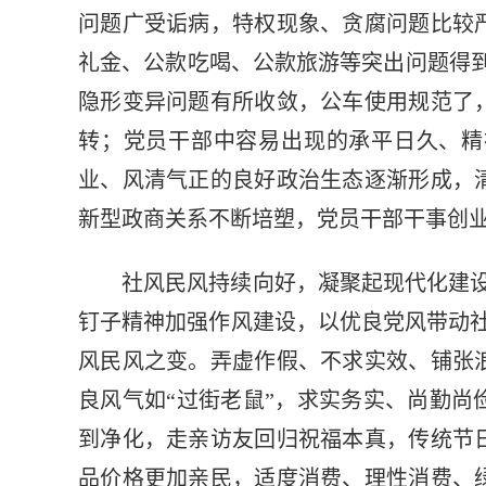
问题广受诟病，特权现象、贪腐问题比较
礼金、公款吃喝、公款旅游等突出问题得到整
隐形变异问题有所收敛，公车使用规范了
转；党员干部中容易出现的承平日久、精
业、风清气正的良好政治生态逐渐形成，
新型政商关系不断培塑，党员干部干事创
社风民风持续向好，凝聚起现代化建
钉子精神加强作风建设，以优良党风带动
风民风之变。弄虚作假、不求实效、铺张
良风气如“过街老鼠”，求实务实、尚勤
到净化，走亲访友回归祝福本真，传统节
品价格更加亲民，适度消费、理性消费、