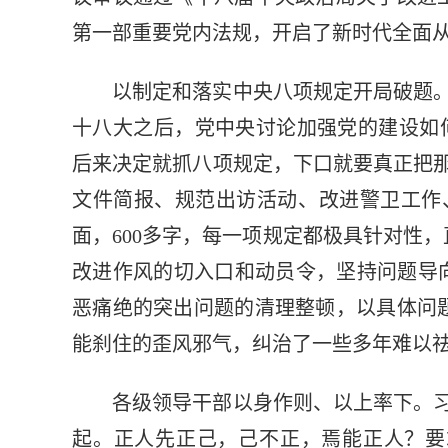
第一部重要党内法规，开启了新时代全面
以制定和落实中央八项规定开局破题
十八大之后，党中央讨论加强党的建设如
后来决定就抓八项规定，下口就要真正把
文件简报、规范出访活动、改进警卫工作
面，600多字，每一项规定都极具针对性
改进作风的切入口和动员令，坚持问题导
恶痛绝的突出问题的清理整顿，以具体问
能刹住的歪风邪气，纠治了一些多年难以
各级领导干部以身作则、以上率下。
起。正人先正己，己不正，焉能正人？要