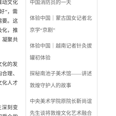
推动文化
中国消防员的一天
好”，需
体验中国｜蒙古国女记者北
需要。这
京学“京剧”
及化，推
、凝聚共
体验中国｜越南记者针灸拔
罐初体验
文化的发
构合理、
探秘南池子美术馆——讲述
文化人才
敦煌守护人的故事
中央美术学院原院长靳尚谊
生深刻变
先生谈将敦煌文化艺术融合