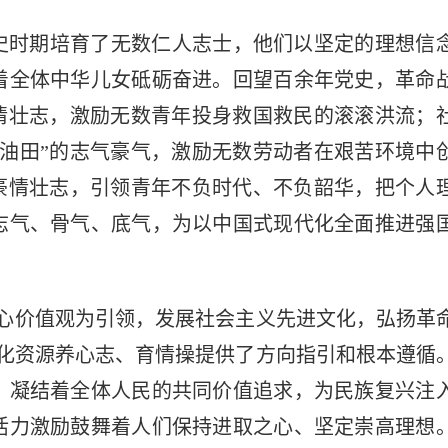
史时期培育了无数仁人志士，他们以坚定的理想信
着全体中华儿女砥砺奋进。回望百余年党史，革命
豪情壮志，激励无数青年投身救国救民的滚滚洪流；
大油田”的志气豪气，激励无数劳动者在艰苦环境中
的豪情壮志，引领青年不负时代、不负韶华，把个人
志气、骨气、底气，为以中国式现代化全面推进强
核心价值观为引领，发展社会主义先进文化，弘扬革
文化资源养心志、育情操提供了方向指引和根本遵循
，凝结着全体人民的共同价值追求，为民族复兴注
活力激励鼓舞着人们保持进取之心、坚定崇高理想