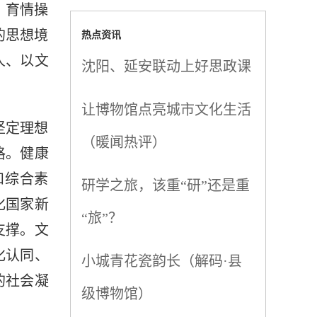
、育情操
热点资讯
的思想境
人、以文
沈阳、延安联动上好思政课
让博物馆点亮城市文化生活
坚定理想
（暖闻热评）
格。健康
和综合素
研学之旅，该重“研”还是重
化国家新
“旅”？
支撑。文
化认同、
小城青花瓷韵长（解码·县
的社会凝
级博物馆）