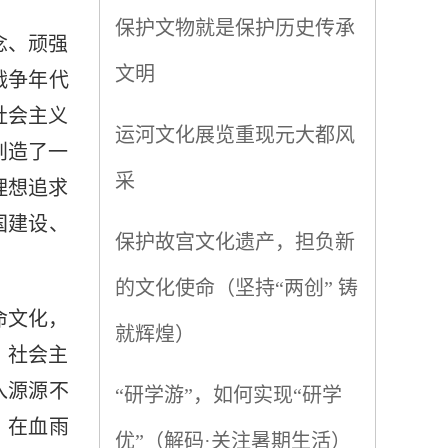
保护文物就是保护历史传承
念、顽强
文明
战争年代
社会主义
运河文化展览重现元大都风
创造了一
采
理想追求
国建设、
保护故宫文化遗产，担负新
的文化使命（坚持“两创” 铸
命文化，
就辉煌）
。社会主
入源源不
“研学游”，如何实现“研学
。在血雨
优”（解码·关注暑期生活）