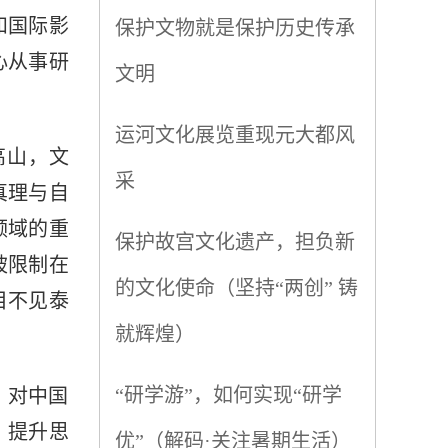
和国际影
保护文物就是保护历史传承
心从事研
文明
运河文化展览重现元大都风
高山，文
采
真理与自
领域的重
保护故宫文化遗产，担负新
被限制在
的文化使命（坚持“两创” 铸
目不见泰
就辉煌）
“研学游”，如何实现“研学
。对中国
，提升思
优”（解码·关注暑期生活）