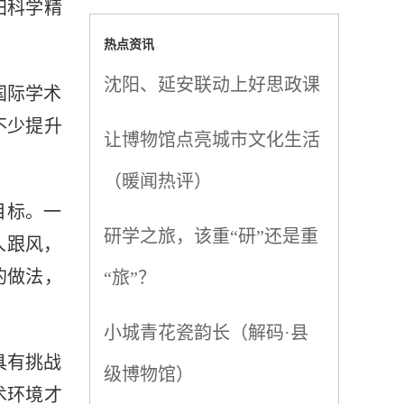
归科学精
热点资讯
沈阳、延安联动上好思政课
国际学术
不少提升
让博物馆点亮城市文化生活
（暖闻热评）
目标。一
研学之旅，该重“研”还是重
人跟风，
的做法，
“旅”？
小城青花瓷韵长（解码·县
具有挑战
级博物馆）
术环境才