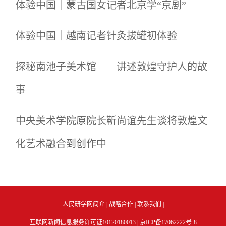
体验中国｜蒙古国女记者北京学“京剧”
体验中国｜越南记者针灸拔罐初体验
探秘南池子美术馆——讲述敦煌守护人的故
事
中央美术学院原院长靳尚谊先生谈将敦煌文
化艺术融合到创作中
人民研学网简介
|
战略合作
|
联系我们
|
互联网新闻信息服务许可证10120180013 |
京ICP备17062222号-8