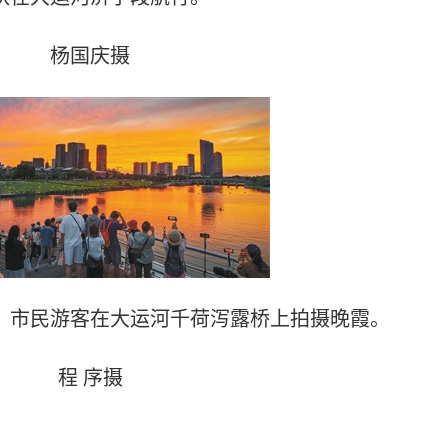
杨国庆摄
，市民游客在大运河千荷泻露桥上拍摄晚霞。
程 序摄