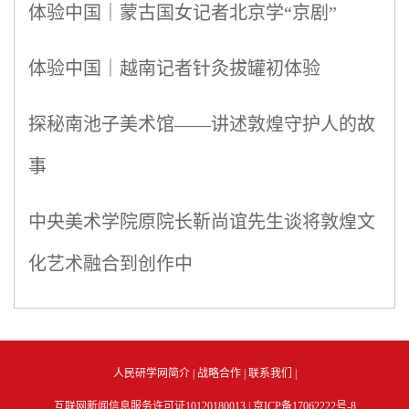
体验中国｜蒙古国女记者北京学“京剧”
体验中国｜越南记者针灸拔罐初体验
探秘南池子美术馆——讲述敦煌守护人的故
事
中央美术学院原院长靳尚谊先生谈将敦煌文
化艺术融合到创作中
人民研学网简介
|
战略合作
|
联系我们
|
互联网新闻信息服务许可证10120180013 |
京ICP备17062222号-8